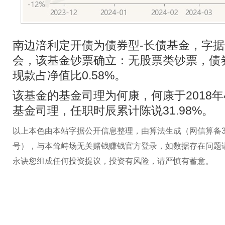
南边涪利定开债为债券型-长债基金，字
会，该基金钞票确立：无股票类钞票，债券占
现款占净值比0.58%。
该基金的基金司理为何康，何康于2018年
基金司理，任职时辰累计陈说31.98%。
以上本色由本站字据公开信息整理，由算法生成（网信算备310104
号），与本耸峙场无关赌钱赚钱官方登录，如数据存在问题
永诀您组成任何投资提议，投资有风险，请严慎有蓄意。