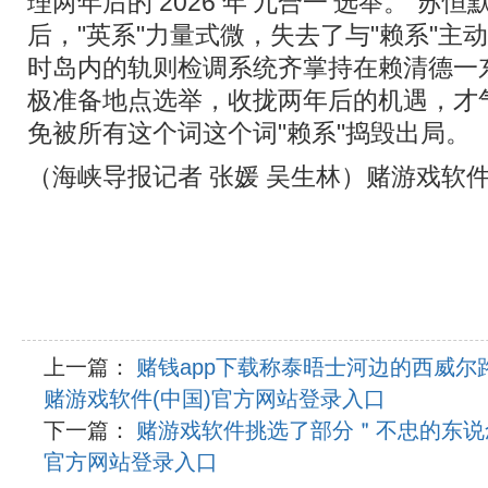
理两年后的 2026 年‘九合一’选举。"苏
后，"英系"力量式微，失去了与"赖系"主
时岛内的轨则检调系统齐掌持在赖清德一
极准备地点选举，收拢两年后的机遇，才
免被所有这个词这个词"赖系"捣毁出局。
（海峡导报记者 张媛 吴生林）赌游戏软
上一篇：
赌钱app下载称泰晤士河边的西威尔
赌游戏软件(中国)官方网站登录入口
下一篇：
赌游戏软件挑选了部分＂不忠的东说念
官方网站登录入口