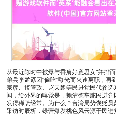
从最近陈时中被爆与香肩好意思女"并排而
弟兵李孟谚因"偷吃"曝光而火速离职，再到 
宗彦、接管政、赵天麟等民进党民代参选
闻，给外界的嗅觉是，赖清德掌舵民进党
发得稀疏经常。为什么？台湾局势褒贬员
采访时辰析，绿营爆发桃色风云源于民进