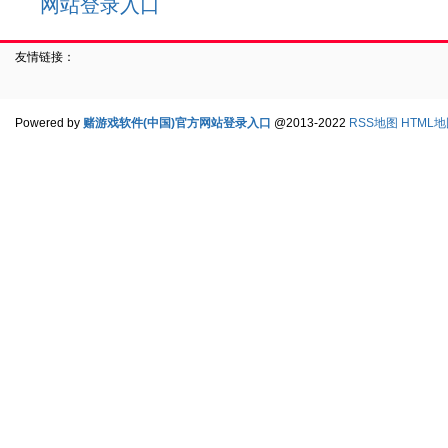
网站登录入口
友情链接：
Powered by
赌游戏软件(中国)官方网站登录入口
@2013-2022
RSS地图
HTML