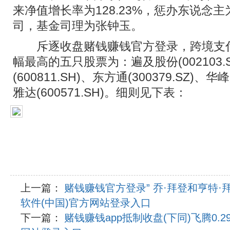
来净值增长率为128.23%，惩办东说念
司，基金司理为张钟玉。
斥逐收盘赌钱赚钱官方登录，跨境支付（
幅最高的五只股票为：遍及股份(002103.
(600811.SH)、东方通(300379.SZ)、华
雅达(600571.SH)。细则见下表：
上一篇：
赌钱赚钱官方登录” 乔·拜登和亨特
软件(中国)官方网站登录入口
下一篇：
赌钱赚钱app抵制收盘(下同)飞腾0.2