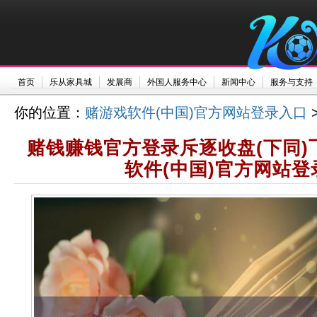
首页
乐从家具城
发展商
外国人服务中心
新闻中心
服务与支持
你的位置：
赌游戏软件(中国)官方网站登录入口
赌钱赚钱官方登录斥逐收盘(下同)飞
软件(中国)官方网站登