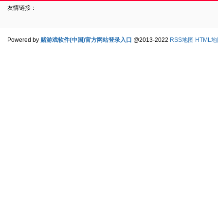
友情链接：
Powered by
赌游戏软件(中国)官方网站登录入口
@2013-2022
RSS地图
HTML