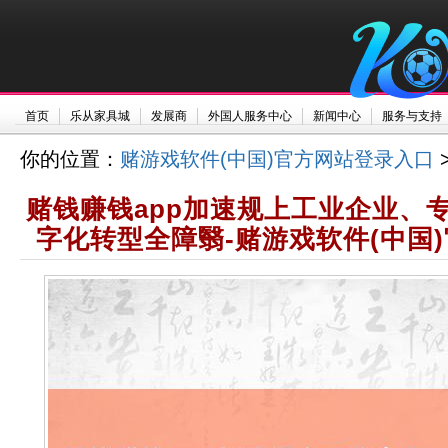
首页
乐从家具城
发展商
外国人服务中心
新闻中心
服务与支持
你的位置：
赌游戏软件(中国)官方网站登录入口
赌钱赚钱app加速规上工业企业、
字化转型全障翳-赌游戏软件(中国